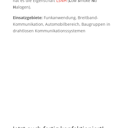
hat es die Eigenschaft
LSNH
(
L
ow
S
moke
N
o
H
alogen).
Einsatzgebiete:
Funkanwendung, Breitband-
Kommunikation, Automobilbereich, Baugruppen in
drahtlosen Kommunikationssystemen