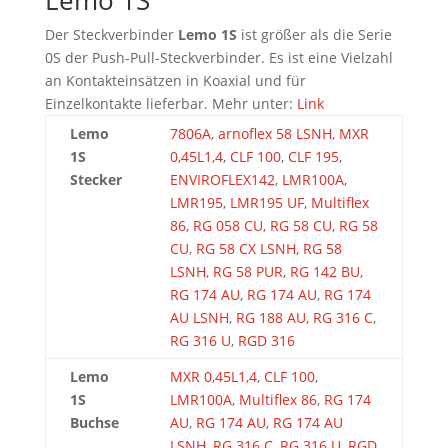
Lemo 1S
Der Steckverbinder
Lemo 1S
ist größer als die Serie
0S der Push-Pull-Steckverbinder. Es ist eine Vielzahl
an Kontakteinsätzen in Koaxial und für
Einzelkontakte lieferbar. Mehr unter:
Link
Lemo
7806A
,
arnoflex 58 LSNH
,
MXR
1S
0,45L1,4
,
CLF 100
,
CLF 195
,
Stecker
ENVIROFLEX142
,
LMR100A
,
LMR195
,
LMR195 UF
,
Multiflex
86
,
RG 058 CU
,
RG 58 CU
,
RG 58
CU
,
RG 58 CX LSNH
,
RG 58
LSNH
,
RG 58 PUR
,
RG 142 BU
,
RG 174 AU
,
RG 174 AU
,
RG 174
AU LSNH
,
RG 188 AU
,
RG 316 C
,
RG 316 U
,
RGD 316
Lemo
MXR 0,45L1,4
,
CLF 100
,
1S
LMR100A
,
Multiflex 86
,
RG 174
Buchse
AU
,
RG 174 AU
,
RG 174 AU
LSNH
,
RG 316 C
,
RG 316 U
,
RGD