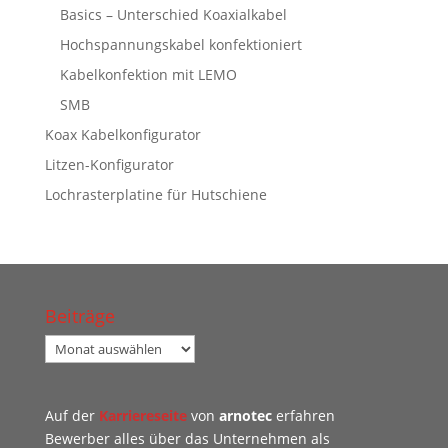
Basics – Unterschied Koaxialkabel
Hochspannungskabel konfektioniert
Kabelkonfektion mit LEMO
SMB
Koax Kabelkonfigurator
Litzen-Konfigurator
Lochrasterplatine für Hutschiene
Beiträge
Beiträge
Auf der
Karriereseite
von
arnotec
erfahren
Bewerber alles über das Unternehmen als