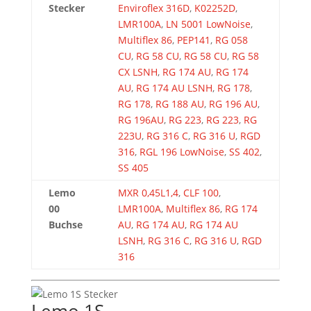
Stecker
Enviroflex 316D
,
K02252D
,
LMR100A
,
LN 5001 LowNoise
,
Multiflex 86
,
PEP141
,
RG 058
CU
,
RG 58 CU
,
RG 58 CU
,
RG 58
CX LSNH
,
RG 174 AU
,
RG 174
AU
,
RG 174 AU LSNH
,
RG 178
,
RG 178
,
RG 188 AU
,
RG 196 AU
,
RG 196AU
,
RG 223
,
RG 223
,
RG
223U
,
RG 316 C
,
RG 316 U
,
RGD
316
,
RGL 196 LowNoise
,
SS 402
,
SS 405
Lemo
MXR 0,45L1,4
,
CLF 100
,
00
LMR100A
,
Multiflex 86
,
RG 174
Buchse
AU
,
RG 174 AU
,
RG 174 AU
LSNH
,
RG 316 C
,
RG 316 U
,
RGD
316