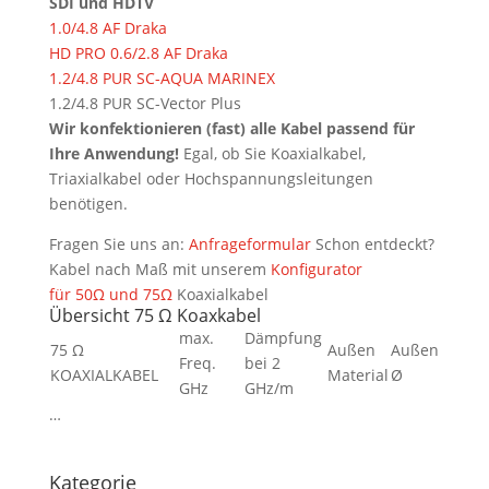
SDI und HDTV
1.0/4.8 AF Draka
HD PRO 0.6/2.8 AF Draka
1.2/4.8 PUR SC-AQUA MARINEX
1.2/4.8 PUR SC-Vector Plus
Wir konfektionieren (fast) alle Kabel passend für
Ihre Anwendung!
Egal, ob Sie Koaxialkabel,
Triaxialkabel oder Hochspannungsleitungen
benötigen.
Fragen Sie uns an:
Anfrageformular
Schon entdeckt?
Kabel nach Maß mit unserem
Konfigurator
für 50Ω und 75Ω
Koaxialkabel
Übersicht 75 Ω Koaxkabel
max.
Dämpfung
75 Ω
Außen
Außen
Freq.
bei 2
KOAXIALKABEL
Material
Ø
GHz
GHz/m
…
Kategorie