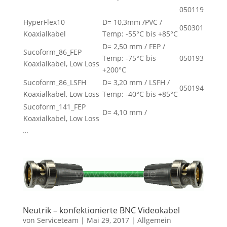
050119
HyperFlex10
D= 10,3mm /PVC /
050301
Koaxialkabel
Temp: -55°C bis +85°C
D= 2,50 mm / FEP /
Sucoform_86_FEP
Temp: -75°C bis
050193
Koaxialkabel, Low Loss
+200°C
Sucoform_86_LSFH
D= 3,20 mm / LSFH /
050194
Koaxialkabel, Low Loss
Temp: -40°C bis +85°C
Sucoform_141_FEP
D= 4,10 mm /
Koaxialkabel, Low Loss
…
Neutrik – konfektionierte BNC Videokabel
von
Serviceteam
|
Mai 29, 2017
|
Allgemein