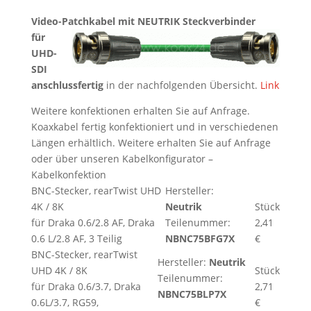
Video-Patchkabel mit
NEUTRIK Steckverbinder
für
UHD-
SDI
anschlussfertig
in der nachfolgenden Übersicht.
Link
Weitere konfektionen erhalten Sie auf Anfrage.
Koaxkabel fertig konfektioniert und in verschiedenen
Längen erhältlich. Weitere erhalten Sie auf Anfrage
oder über unseren Kabelkonfigurator –
Kabelkonfektion
BNC-Stecker, rearTwist UHD
Hersteller:
4K / 8K
Neutrik
Stück
für Draka 0.6/2.8 AF, Draka
Teilenummer:
2,41
0.6 L/2.8 AF, 3 Teilig
NBNC75BFG7X
€
BNC-Stecker, rearTwist
Hersteller:
Neutrik
UHD 4K / 8K
Stück
Teilenummer:
für Draka 0.6/3.7, Draka
2,71
NBNC75BLP7X
0.6L/3.7, RG59,
€