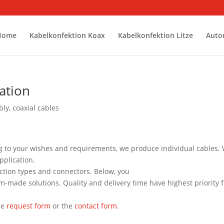
Home
Kabelkonfektion Koax
Kabelkonfektion Litze
Auto
cation
bly
,
coaxial cables
g to your wishes and requirements, we produce individual cables.
pplication.
ection types and connectors.
Below
, you
om-made
solutions. Quality and delivery time have highest priority 
he
request form
or the
contact form
.