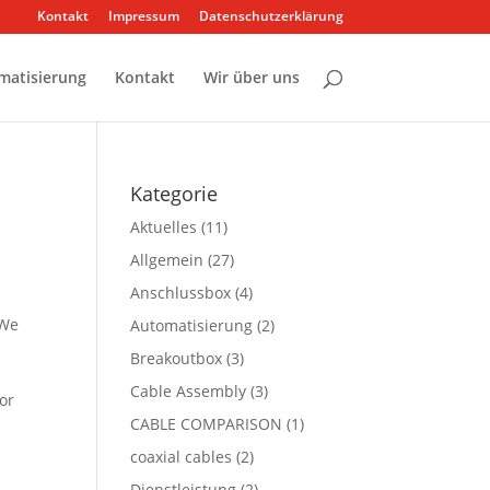
Kontakt
Impressum
Datenschutzerklärung
matisierung
Kontakt
Wir über uns
Kategorie
Aktuelles
(11)
Allgemein
(27)
Anschlussbox
(4)
 We
Automatisierung
(2)
Breakoutbox
(3)
Cable Assembly
(3)
for
CABLE COMPARISON
(1)
coaxial cables
(2)
Dienstleistung
(2)