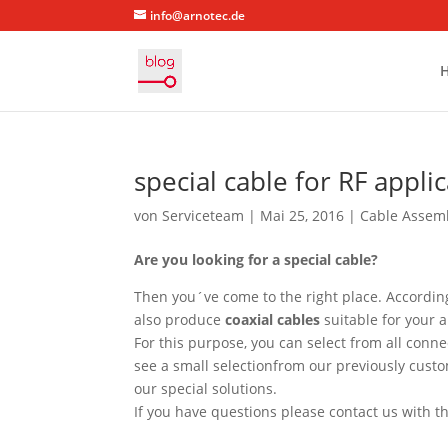
info@arnotec.de
special cable for RF appli
von
Serviceteam
|
Mai 25, 2016
|
Cable Assem
Are you looking for a special cable?
Then you´ve come to the right place. Accordin
also produce
coaxial cables
suitable for your a
For this purpose, you can select from all conn
see
a
small
selection
from
our
previously
cust
our special solutions.
If you have questions please contact us with t