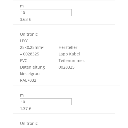
m
3,63 €
Unitronic
LIYY
25×0,25mm²
Hersteller:
– 0028325
Lapp Kabel
PVC-
Teilenummer:
Datenleitung
0028325
kieselgrau
RAL7032
m
1,37 €
Unitronic