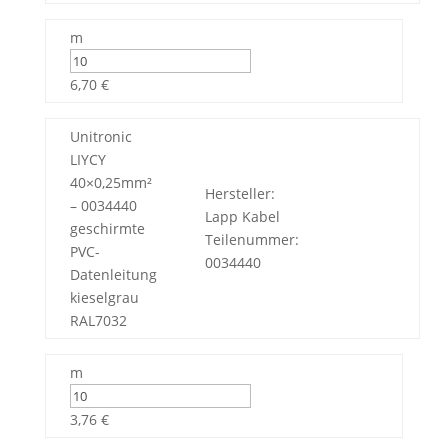
m
6,70 €
Unitronic
LIYCY
40×0,25mm²
Hersteller:
– 0034440
Lapp Kabel
geschirmte
Teilenummer:
PVC-
0034440
Datenleitung
kieselgrau
RAL7032
m
3,76 €