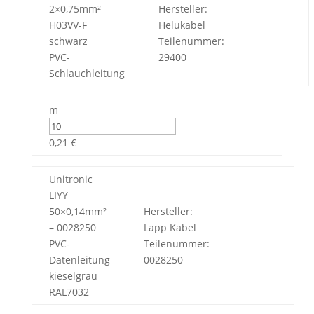
2×0,75mm²
Hersteller:
H03VV-F
Helukabel
schwarz
Teilenummer:
PVC-
29400
Schlauchleitung
m
0,21 €
Unitronic
LIYY
50×0,14mm²
Hersteller:
– 0028250
Lapp Kabel
PVC-
Teilenummer:
Datenleitung
0028250
kieselgrau
RAL7032