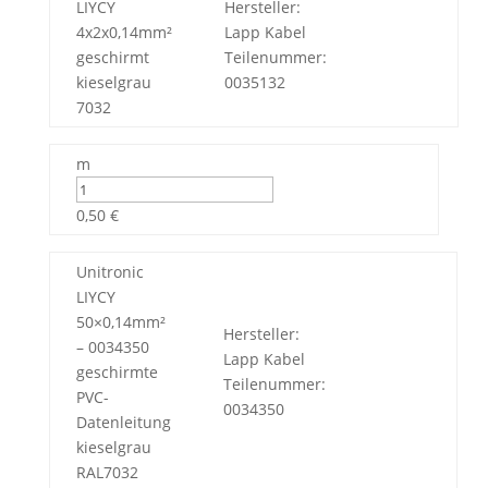
LIYCY
Hersteller:
4x2x0,14mm²
Lapp Kabel
geschirmt
Teilenummer:
kieselgrau
0035132
7032
m
0,50 €
Unitronic
LIYCY
50×0,14mm²
Hersteller:
– 0034350
Lapp Kabel
geschirmte
Teilenummer:
PVC-
0034350
Datenleitung
kieselgrau
RAL7032