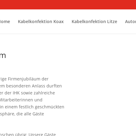
Home
Kabelkonfektion Koax
Kabelkonfektion Litze
Auto
um
ährige Firmenjubiläum der
sem besonderen Anlass durften
er der IHK sowie zahlreiche
Mitarbeiterinnen und
 in einem festlich geschmückten
sphäre, die alle Gäste
schen übrig: Unsere Gäste